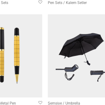
P Sets
Pen Sets / Kalem Setler
Metal Pen
Şemsiye / Umbrella