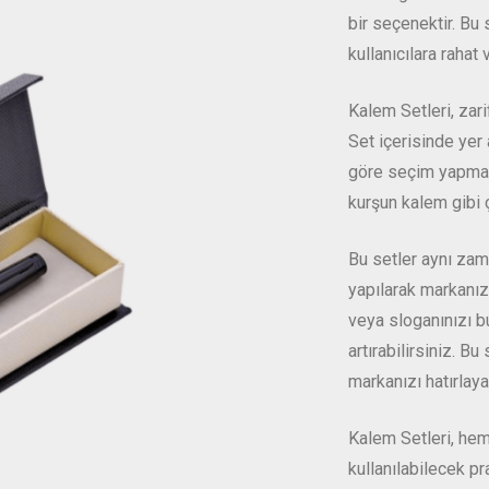
bir seçenektir. Bu s
kullanıcılara rahat
Kalem Setleri, zari
Set içerisinde yer a
göre seçim yapmala
kurşun kalem gibi ç
Bu setler aynı za
yapılarak markanızın
veya sloganınızı b
artırabilirsiniz. B
markanızı hatırlaya
Kalem Setleri, he
kullanılabilecek pr