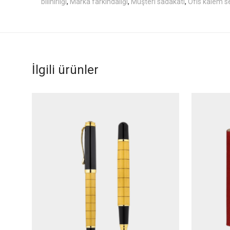
bilinirliği
,
Marka farkındalığı
,
Müşteri sadakati
,
Ofis kalem se
İlgili ürünler