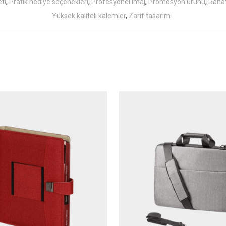
ti
,
Pratik hediye seçenekleri
,
Profesyonel imaj
,
Promosyon ürünü
,
Raha
Yüksek kaliteli kalemler
,
Zarif tasarım