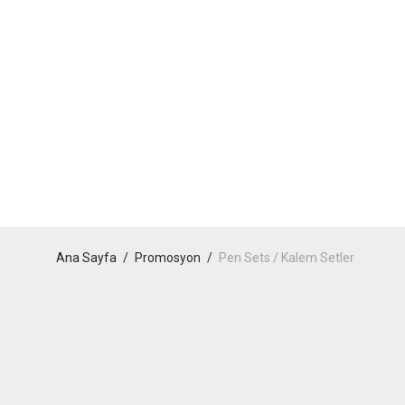
Ana Sayfa
/
Promosyon
/
Pen Sets / Kalem Setler