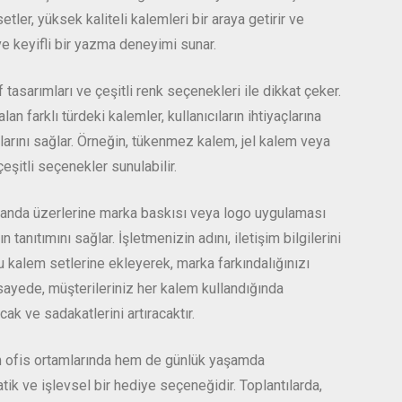
etler, yüksek kaliteli kalemleri bir araya getirir ve
 ve keyifli bir yazma deneyimi sunar.
f tasarımları ve çeşitli renk seçenekleri ile dikkat çeker.
lan farklı türdeki kalemler, kullanıcıların ihtiyaçlarına
rını sağlar. Örneğin, tükenmez kalem, jel kalem veya
eşitli seçenekler sunulabilir.
manda üzerlerine marka baskısı veya logo uygulaması
 tanıtımını sağlar. İşletmenizin adını, iletişim bilgilerini
u kalem setlerine ekleyerek, marka farkındalığınızı
u sayede, müşterileriniz her kalem kullandığında
cak ve sadakatlerini artıracaktır.
m ofis ortamlarında hem de günlük yaşamda
atik ve işlevsel bir hediye seçeneğidir. Toplantılarda,