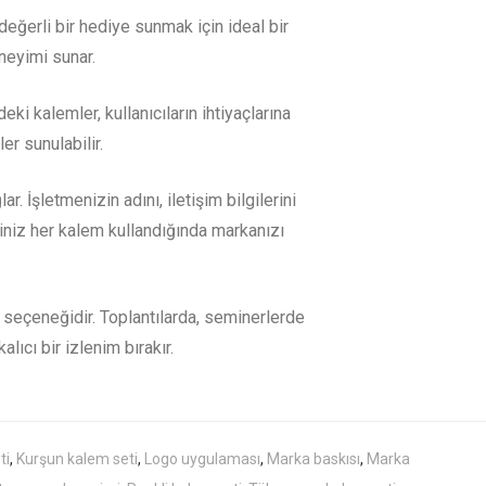
değerli bir hediye sunmak için ideal bir
eneyimi sunar.
eki kalemler, kullanıcıların ihtiyaçlarına
r sunulabilir.
 İşletmenizin adını, iletişim bilgilerini
riniz her kalem kullandığında markanızı
 seçeneğidir. Toplantılarda, seminerlerde
lıcı bir izlenim bırakır.
ti
,
Kurşun kalem seti
,
Logo uygulaması
,
Marka baskısı
,
Marka