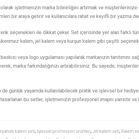
olarak işletmenizin marka bilinirliğini artırmak ve müşterilerinize 
mleri bir araya getirir ve kullanıcılara rahat ve keyifli bir yazma d
renk seçenekleri ile dikkat çeker. Set içerisinde yer alan farklı türd
ükenmez kalem, jel kalem veya kurşun kalem gibi çeşitli seçenekle
skısı veya logo uygulaması yapılarak markanızın tanıtımını sağlar.
rek, marka farkındalığınızı artırabilirsiniz. Bu sayede, müşterile
 de günlük yaşamda kullanılabilecek pratik ve işlevsel bir hediye
asarlanan bu setler, işletmenizin profesyonel imajını yansıtır ve ka
seyahati kalem seti
,
İşlevsel promosyon ürünleri
,
Jel kalem seti
,
Kalem se