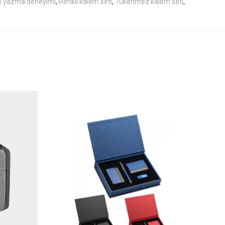
t yazma deneyimi
,
Renkli kalem seti
,
Tükenmez kalem seti
,