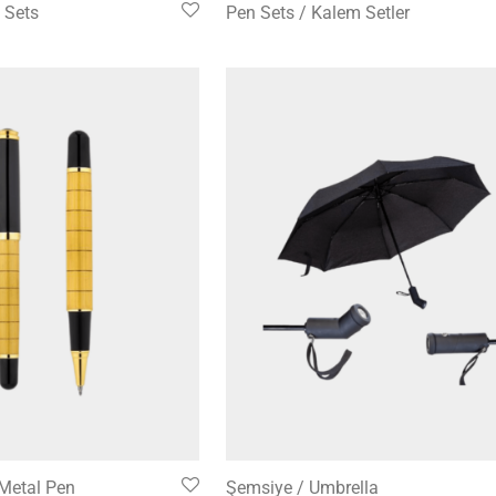
P Sets
Pen Sets / Kalem Setler
Metal Pen
Şemsiye / Umbrella