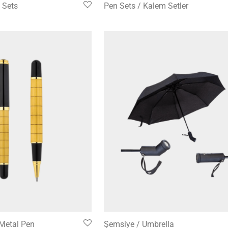
P Sets
Pen Sets / Kalem Setler
Metal Pen
Şemsiye / Umbrella