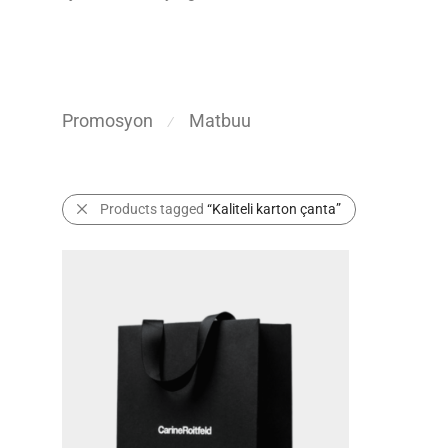
Promosyon
Matbuu
⁄
Products tagged
“Kaliteli karton çanta”