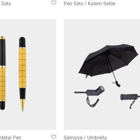
P Sets
Pen Sets / Kalem Setler
Metal Pen
Şemsiye / Umbrella