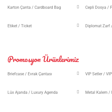
Karton Çanta / Cardboard Bag
Cepli Dosya / 
Etiket / Ticket
Diplomat Zarf 
Promosyon Ürünlerimiz
Briefcase / Evrak Çantası
VIP Setler / VI
Lüx Ajanda / Luxury Agenda
Metal Kalem / 